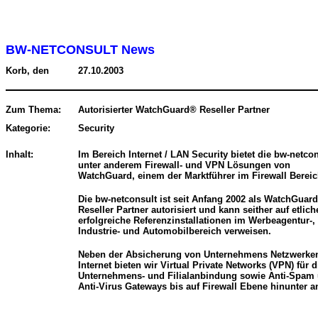
BW-NETCONSULT News
Korb, den
27.10.2003
Zum Thema:
Autorisierter WatchGuard® Reseller Partner
Kategorie:
Security
Inhalt:
Im Bereich Internet / LAN Security bietet die bw-netco
unter anderem Firewall- und VPN Lösungen von
WatchGuard, einem der Marktführer im Firewall Bereic
Die bw-netconsult ist seit Anfang 2002 als WatchGuard
Reseller Partner autorisiert und kann seither auf etlich
erfolgreiche Referenzinstallationen im Werbeagentur-,
Industrie- und Automobilbereich verweisen.
Neben der Absicherung von Unternehmens Netzwerke
Internet bieten wir Virtual Private Networks (VPN) für d
Unternehmens- und Filialanbindung sowie Anti-Spam
Anti-Virus Gateways bis auf Firewall Ebene hinunter a